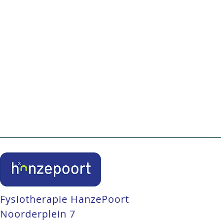
een consult bij 1 van onze pees-specialisten
inclusief consult bij een echo-specialist, die kijkt d
- is bijvoorbeeld de pees verdikt?
- is er sprake van een (gedeeltelijke) peesscheur, sl
opstellen van een behandelplan. De behandeling zal 
gehouden worden met de therapie die u al gehad heef
een niersteenvergruizer, haalt eventuele verkalkingen
gegeven in combinatie met oefeningen voor thuis.
Bespreken hoe u zelf uw herstel kunt bevorderen.
Fysiotherapie HanzePoort
Noorderplein 7