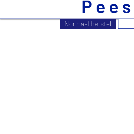
P e e s 
Normaal herstel
Loop niet te lang door met peesklachten
Peesproblemen komen vaak voor en variëren van hinde