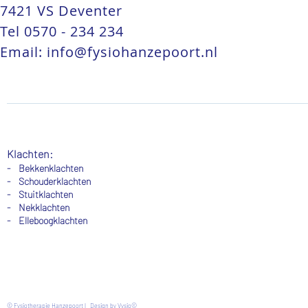
7421 VS Deventer
Tel
0570 - 234 234
Email:
info@fysiohanzepoort.nl
Klachten:
- Bekkenklachten
- Schouderklachten
-
Stuitklachten
-
Nekklachten
- Elleboogklachten
© Fysiotherapie Hanzepoort l Design by Vysio©