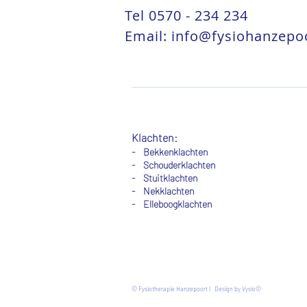
Tel
0570 - 234 234
Email:
info@fysiohanzepoo
Klachten:
- Bekkenklachten
- Schouderklachten
-
Stuitklachten
-
Nekklachten
- Elleboogklachten
© Fysiotherapie Hanzepoort l Design by Vysio©