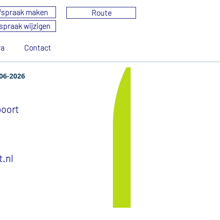
fspraak maken
Route
spraak wijzigen
ra
Contact
oort
06-2026
poort
.nl