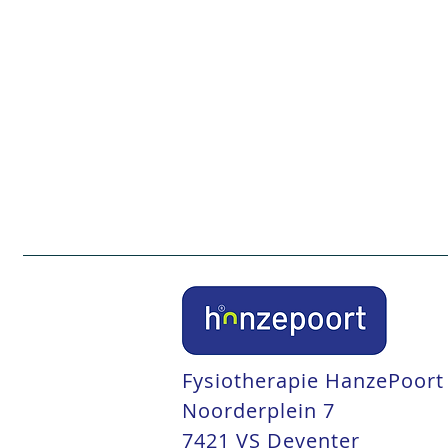
behandelmethode is shock
weg en zorgt voor (versn
oefeningen voor thuis.
Bespreken hoe u zelf uw 
Fysiotherapie HanzePoort
Noorderplein 7
7421 VS Deventer