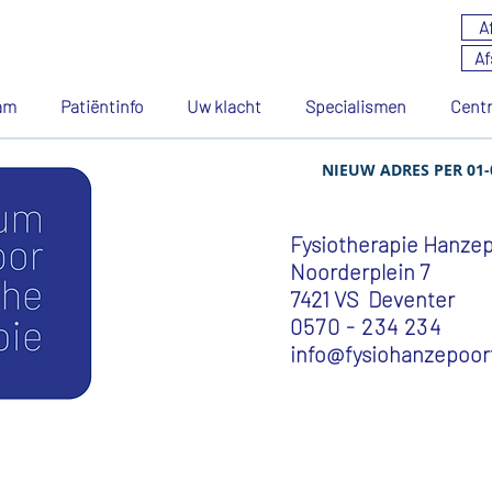
A
Af
am
Patiëntinfo
Uw klacht
Specialismen
Cent
therapie HanzeP
NIEUW ADRES PER 01-
Fysiotherapie Hanze
Voorheen: Fysiotherapie Centrum Ceintuurbaan
Noorderplein 7
7421 VS Deventer
0570 - 234 234
info@fysiohanzepoort