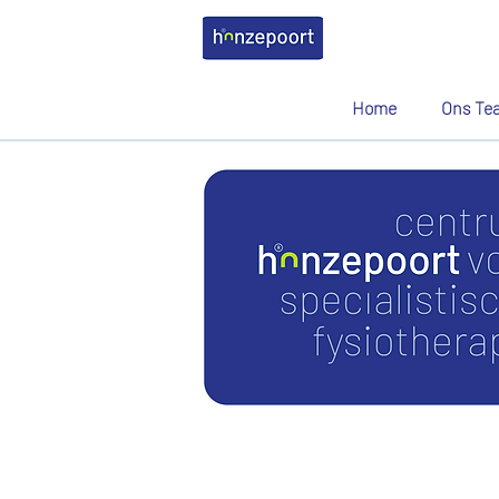
Home
Ons Te
Fysio