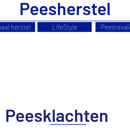
Peesherstel
aal herstel
LifeStyle
Peesrevali
Peesklachten