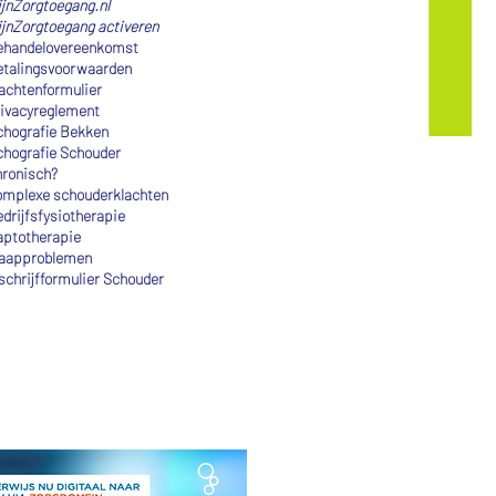
jnZorgtoegang.nl
jnZorgto
egang activeren
handelovereenkomst
etalingsvoorwaarden
achtenformulier
ivacyreglement
hografie Bekken
hografie Schouder
ronisch?
mplexe schouderklachten
drijfsfysiotherapie
aptotherapie
laapproblemen
schrijfformulier Schouder