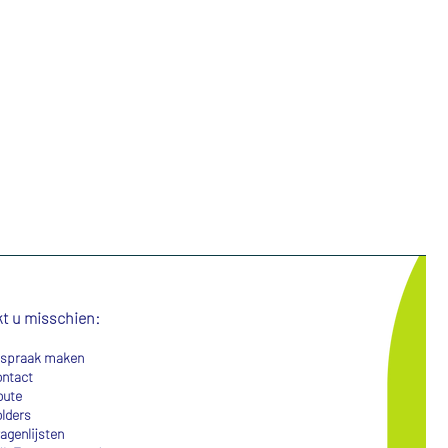
eventuele verkalkingen
 combinatie met
t u misschien:
spraak maken
ntact
ute
lders
agenlijsten