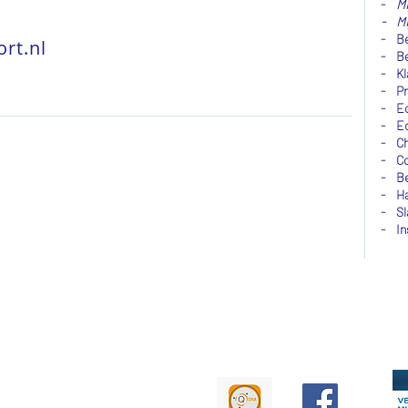
-
Mi
- Mi
- Be
rt.nl
-
B
- Kl
- Pr
- Ec
- Ec
- Ch
- Co
-
Be
-
H
-
S
-
In