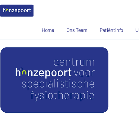
Home
Ons Team
Patiëntinfo
U
Fysiotherapie C
Formu