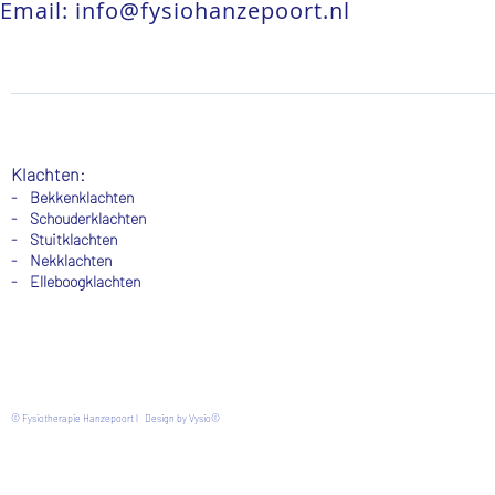
Email:
info@fysiohanzepoort.nl
Klachten:
- Bekkenklachten
- Schouderklachten
-
Stuitklachten
-
Nekklachten
- Elleboogklachten
© Fysiotherapie Hanzepoort l Design by Vysio©