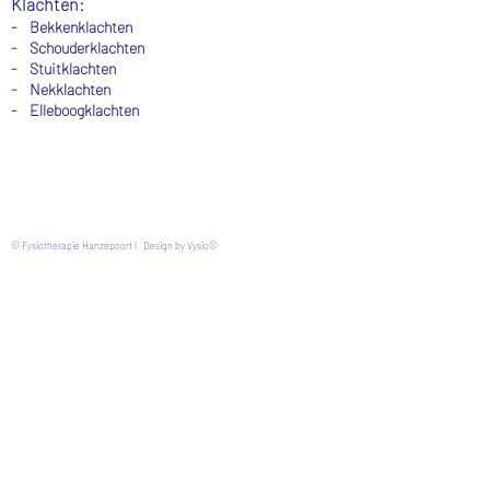
Klachten:
- Bekkenklachten
- Schouderklachten
-
Stuitklachten
-
Nekklachten
- Elleboogklachten
© Fysiotherapie Hanzepoort l Design by Vysio©