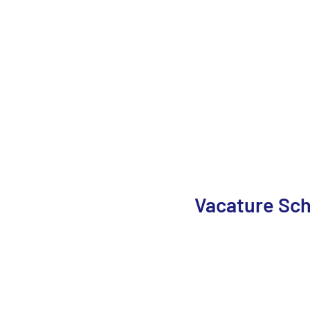
Vacature Sc
Fysiotherapie HanzePoort in Deventer is op zoek naa