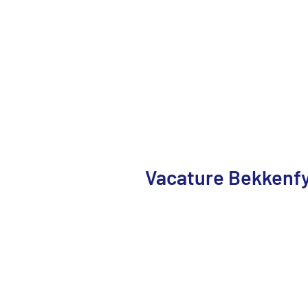
Vacature Bekkenf
Vacature Bekkenfysiotherapeut ( i.o.) voor 6-8 uur in 
Voor onze gespecialiseerde praktijk "Fysiotherapie Hanz
een geregistreerd bekkenfysiotherapeut (of bekkenfysi
bekkenfysiotherapeuten wil komen versterken.