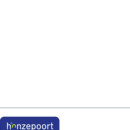
Veel voorkomende klachten zijn KANS-klachten 
opdrachtgever werkt de bedrijfsfysiotherapeut
verminderen en herstellen van klachten en het o
Taken van de bedrijfsfysiotherapeut zijn:
Definiëren van het gezondheidsprobleem.
Begeleiding van de werknemer of student die over
Advisering en begeleiding bij re-integratie.
Advisering over preventieve maatregelen.
Advisering bij het ontwerpen en (her)inrichten v
Verzorging van eventuele voorlichting op de wer
Advies uitbrengen aan opdrachtgever over maat
Uitvoeren van een werkplekonderzoek.