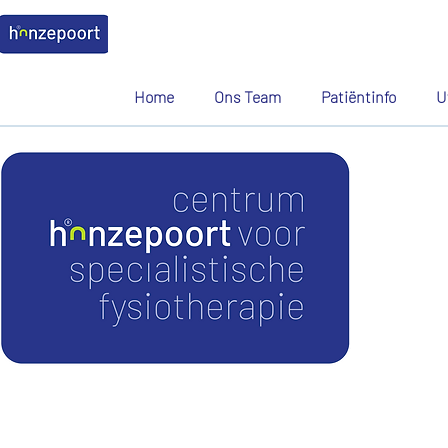
Home
Ons Team
Patiëntinfo
U
Fysiother
Voorheen: Fysio