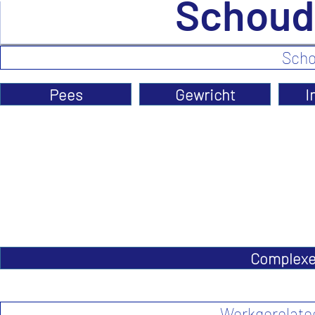
Schoud
Scho
Pees
Gewricht
I
Complexe
Werkgerelate