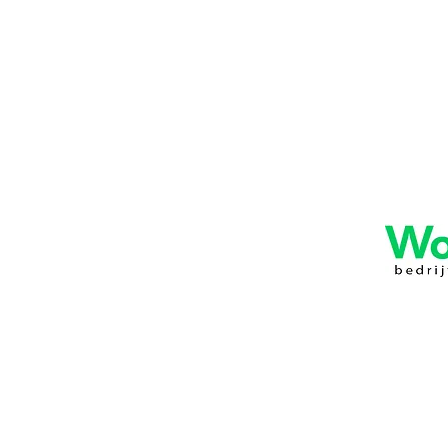
combineren is met het inzetbaar houden van d
" Workouts is een organisatie van bevlogen profe
bedrijfsfysiotherapie. Zij leveren een actieve b
doel medewerkers en bedrijven optimaal te late
betrokkenheid en een scherpe prijsstelling leidt
Bedrijfsfysiotherapie is een richting binnen de 
van (uitgevallen) werknemers met arbeidsrelev
bewegingsapparaat vormen een belangrijke oorza
soms zelfs tot arbeidsongeschiktheid.