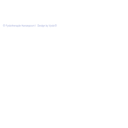
© Fysiotherapie Hanzepoort l Design by Vysio©